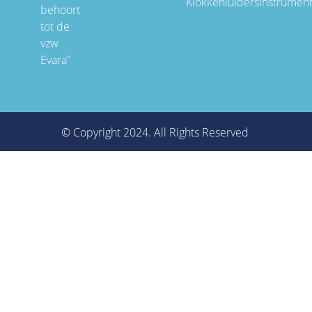
Klokkenluidersinstrumen
behoort
tot de
vzw
Evara"
© Copyright 2024. All Rights Reserved