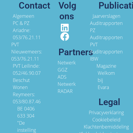
Contact
Volg
Publicat
ons
Algemeen
Jaarverslagen
PC & PZ
Auditrapporten
Ariadne:
PZ
053/76.21.11
Auditrapporten
PVT
PVT
Partners
Nieuwemeers:
Auditrapporten
053/76.21.11
IBW
Netwerk
PVT Leilinde:
Magazine
GGZ
052/46.90.07
Welkom
ADS
Beschut
bij
Netwerk
Wonen
Evara
RADAR
Reymeers:
Legal
053/80.87.46
BE 0406
Privacyverklaring
633 304
Cookiebeleid
"De
Klachtenbemiddeling
instelling