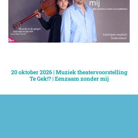
20 oktober 2026 | Muziek theatervoorstelling
Te Gek!? | Eenzaam zonder mij